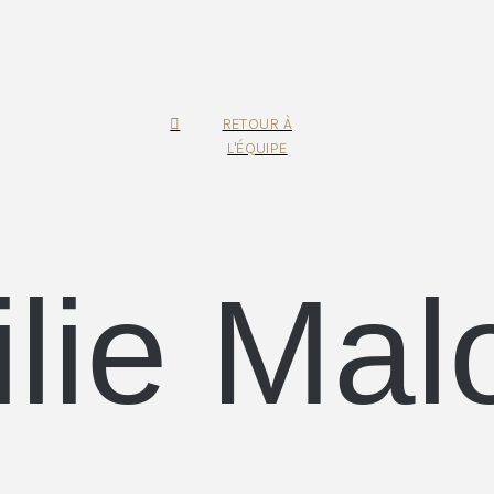
RETOUR À
L'ÉQUIPE
lie Mal